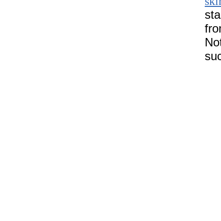
ski
st
fr
No
suc